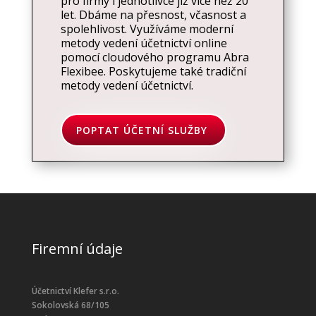
pro firmy i jednotlivce již více než 20
let. Dbáme na přesnost, včasnost a
spolehlivost. Využíváme moderní
metody vedení účetnictví online
pomocí cloudového programu Abra
Flexibee. Poskytujeme také tradiční
metody vedení účetnictví.
POPTAT ÚČETNÍ SLUŽBY
Firemní údaje
Účetnictví Klefer s.r.o.
Sokolovská 68/105