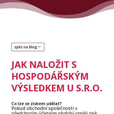
zpět na Blog
JAK NALOŽIT S
HOSPODÁŘSKÝM
VÝSLEDKEM U S.R.O.
Co lze se ziskem udělat?
Pokud obchodní společnosti v
předchozím účetním období vznikl zisk,