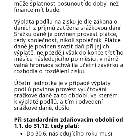
může splatnost posunout do doby, než
finance mít bude.
Výplata podílu na zisku je dle zákona o
daních z příjmů zatížena srážkovou daní.
Srážku daně je povinen provést plátce,
tedy společnost, nikoli společník. Plátce
daně je povinen srazit daň při jejich
výplatě, nejpozději však do konce třetího
měsíce následujícího po měsíci, v němž
valná hromada schválila účetní závěrku a
rozhodla o rozdělení zisku.
Účetní jednotka je v případě výplaty
podílů povinna provést vyúčtování
srážkové daně za to období, ve kterém
k výplatě podílů, a tím i odvedení
srážkové daně, došlo.
Při standardním zdaňovacím období od
1.1. do 31.12. tedy platí:
Do 30.6. následujícího roku musí