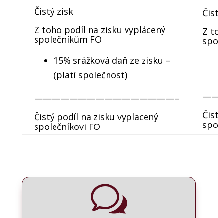
Čistý zisk
Čist
Z toho podíl na zisku vyplácený
Z t
společníkům FO
spo
15% srážková daň ze zisku –
(platí společnost)
—
————————————————–
Čis
Čistý podíl na zisku vyplacený
spo
společníkovi FO
w