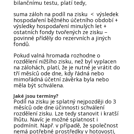
bilančnímu testu, platí tedy,
suma záloh na podíl na zisku < výsledek
hospodaření běžného účetního období +
výsledky hospodaření minulých let +
ostatních fondy tvořených ze zisku –
povinné příděly do rezervních a jiných
fondů.
Pokud valná hromada rozhodne o
rozdělení nižšího zisku, než byl vyplacen
na zálohách, platí, že je nutné je vrátit do
tří měsíců ode dne, kdy řádná nebo
mimořádná účetní závěrka byla nebo
měla být schválena.
Jaké jsou termíny?
Podíl na zisku je splatný nejpozději do 3
měsíců ode dne účinnosti schválení
rozdělení zisku. Lze tedy stanovit i kratší
lhůtu. Navíc je možné splatnost i
podmínit. Např. v případě, že společnost
nemá potřebné prostředky v hotovosti,