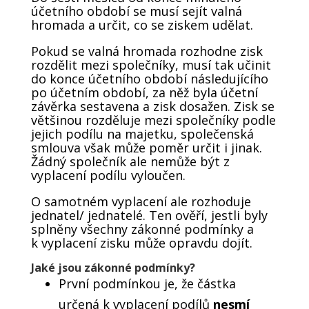
účetního období se musí sejít valná
hromada a určit, co se ziskem udělat.
Pokud se valná hromada rozhodne zisk
rozdělit mezi společníky, musí tak učinit
do konce účetního období následujícího
po účetním období, za něž byla účetní
závěrka sestavena a zisk dosažen. Zisk se
většinou rozděluje mezi společníky podle
jejich podílu na majetku, společenská
smlouva však může poměr určit i jinak.
Žádný společník ale nemůže být z
vyplacení podílu vyloučen.
O samotném vyplacení ale rozhoduje
jednatel/ jednatelé. Ten ověří, jestli byly
splněny všechny zákonné podmínky a
k vyplacení zisku může opravdu dojít.
Jaké jsou zákonné podmínky?
První podmínkou je, že částka
určená k vyplacení podílů
nesmí