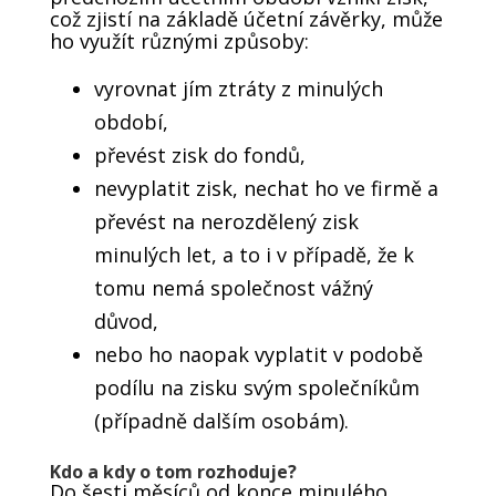
což zjistí na základě účetní závěrky, může
ho využít různými způsoby:
vyrovnat jím ztráty z minulých
období,
převést zisk do fondů,
nevyplatit zisk, nechat ho ve firmě a
převést na nerozdělený zisk
minulých let, a to i v případě, že k
tomu nemá společnost vážný
důvod,
nebo ho naopak vyplatit v podobě
podílu na zisku svým společníkům
(případně dalším osobám).
Kdo a kdy o tom rozhoduje?
Do šesti měsíců od konce minulého