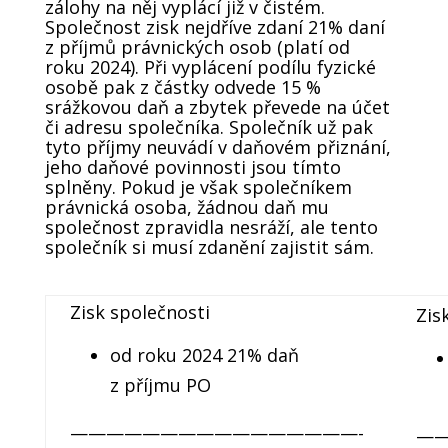
zálohy na něj vyplácí již v čistém.
Společnost zisk nejdříve zdaní 21% daní
z příjmů právnických osob (platí od
roku 2024). Při vyplácení podílu fyzické
osobě pak z částky odvede 15 %
srážkovou daň a zbytek převede na účet
či adresu společníka. Společník už pak
tyto příjmy neuvádí v daňovém přiznání,
jeho daňové povinnosti jsou tímto
splněny. Pokud je však společníkem
právnická osoba, žádnou daň mu
společnost zpravidla nesráží, ale tento
společník si musí zdanění zajistit sám.
Zisk společnosti
Zis
od roku 2024 21% daň
z příjmu PO
————————————————-
—