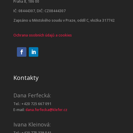
Praha 8, 186 00
IČ: 08444307, DIČ: CZ08444307
Zapsáno u Městského soudu v Praze, oddíl C, vložka 317742
Ochrana osobních údajů a cookies
Kontakty
Dana Ferfecká:
Tel.: +420 725 667 091
E-mail:
dana.ferfecka@klefer.cz
Ivana Kleinová:
Tel.: +420 775 339 541